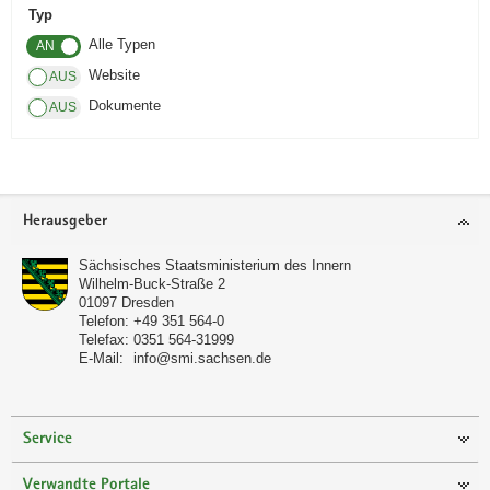
Typ
a
Alle Typen
v
i
Website
g
Dokumente
a
t
i
o
Footer-
Herausgeber
n
Bereich
Sächsisches Staatsministerium des Innern
Wilhelm-Buck-Straße 2
01097
Dresden
Telefon:
+49 351 564-0
Telefax:
0351 564-31999
E-Mail:
info@smi.sachsen.de
Service
Verwandte Portale